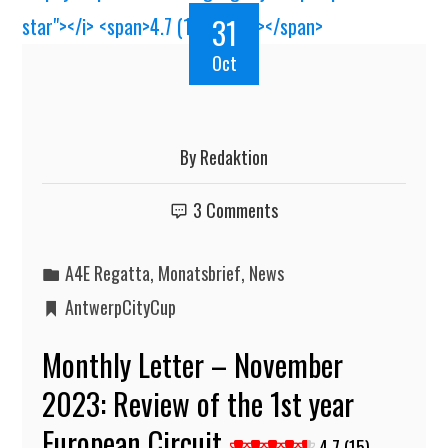
31
Oct
By
Redaktion
3 Comments
A4E Regatta
,
Monatsbrief
,
News
AntwerpCityCup
Monthly Letter – November
2023: Review of the 1st year
European Circuit
4.7 (15)