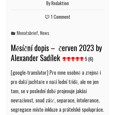
By
Redaktion
1 Comment
Monatsbrief
,
News
Měsíční dopis – červen 2023 by
Alexander Sadílek
5 (6)
[google-translator] Pro mne osobně a zřejmě i
pro další jachtaře v naší lodní třídě, ale ne jen
tam, se v poslední době projevuje jakási
nevraživost, snad zášť, separace, intolerance,
segregace místo inkluze a přátelské spolupráce.