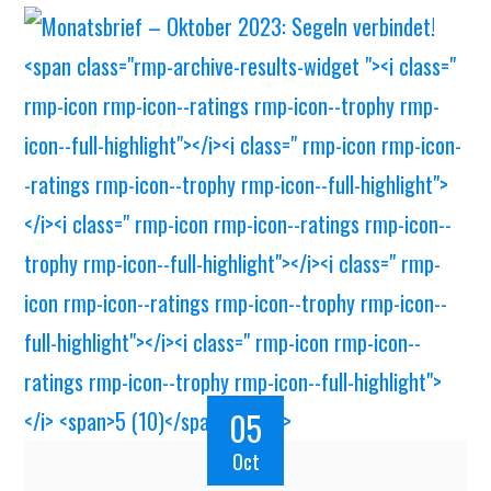
05
Oct