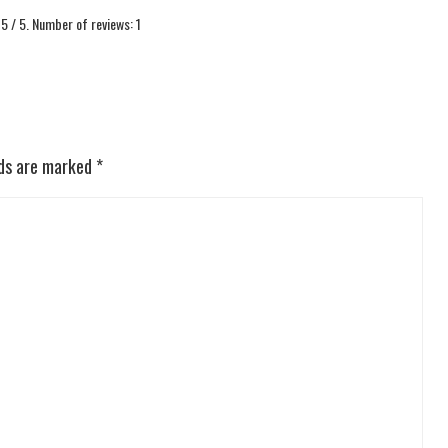
g
5
/ 5. Number of reviews:
1
lds are marked
*