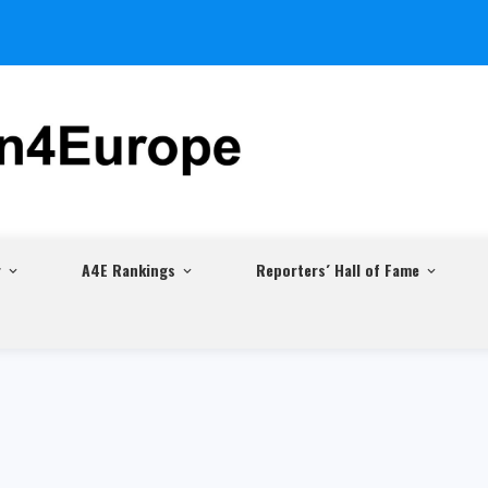
r
A4E Rankings
Reporters´ Hall of Fame