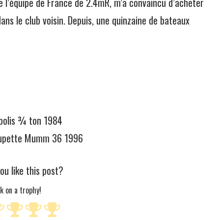
e l’équipe de France de 2.4mR, m’a convaincu d’acheter
ans le club voisin. Depuis, une quinzaine de bateaux
ipolis ¾ ton 1984
houpette Mumm 36 1996
ou like this post?
ck on a trophy!