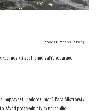
[google-translator]
 jakási nevraživost, snad zášť, separace,
, nepravosti, nedorozumění. Para Mistrovství
nto závod prostřednictvím národního