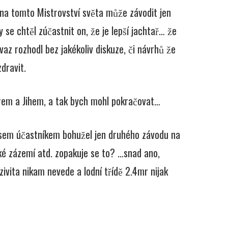
e na tomto Mistrovství světa může závodit jen
 se chtěl zúčastnit on, že je lepší jachtař… že
az rozhodl bez jakékoliv diskuze, či návrhů že
dravit.
erem a Jihem, a tak bych mohl pokračovat…
l jsem účastníkem bohužel jen druhého závodu na
é zázemí atd. zopakuje se to? …snad ano,
ivita nikam nevede a lodní třídě 2.4mr nijak