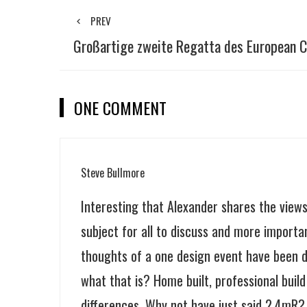
PREV
Großartige zweite Regatta des European C
ONE COMMENT
Steve Bullmore
Interesting that Alexander shares the views
subject for all to discuss and more import
thoughts of a one design event have been da
what that is? Home built, professional build
differences. Why not have just said 2.4mR? 