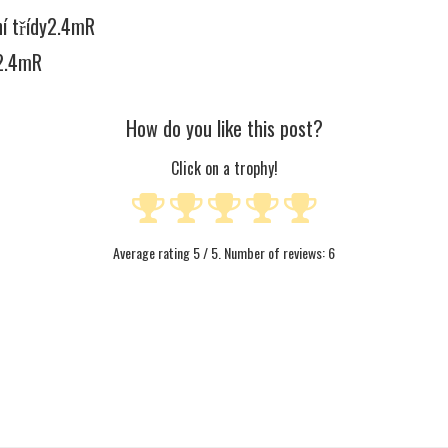
ní třídy2.4mR
 2.4mR
How do you like this post?
Click on a trophy!
Average rating
5
/ 5. Number of reviews:
6