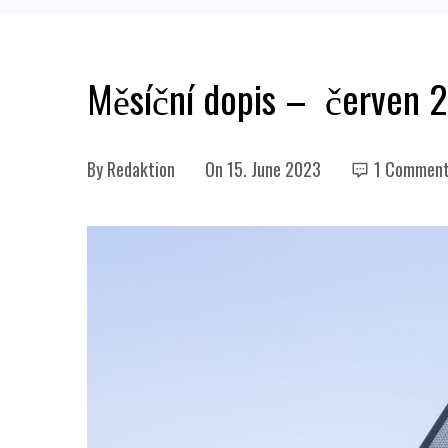
Měsíční dopis – červen 2
By
Redaktion
On
15. June 2023
1 Commen