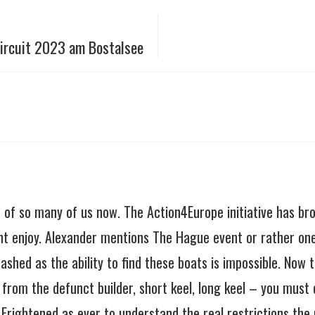
ircuit 2023 am Bostalsee
 of so many of us now. The Action4Europe initiative has br
ant enjoy. Alexander mentions The Hague event or rather one
shed as the ability to find these boats is impossible. Now t
 from the defunct builder, short keel, long keel – you must
Frightened as ever to understand the real restrictions the 