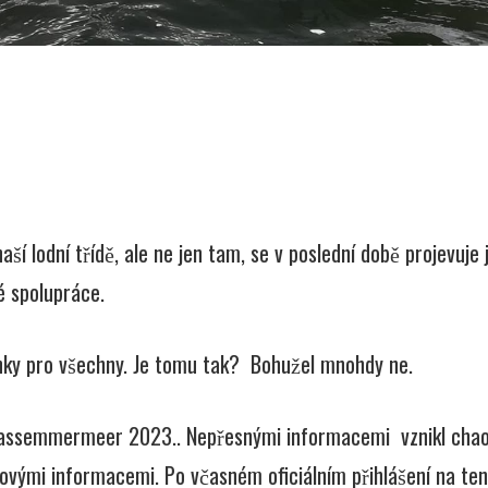
ší lodní třídě, ale ne jen tam, se v poslední době projevuje
é spolupráce.
mínky pro všechny. Je tomu tak? Bohužel mnohdy ne.
rassemmermeer 2023.. Nepřesnými informacemi vznikl chaos
ovými informacemi. Po včasném oficiálním přihlášení na te