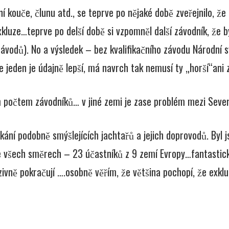
ní kouče, člunu atd., se teprve po nějaké době zveřejnilo, ž
xkluze…teprve po delší době si vzpomněl další závodník, že by
ávodů). No a výsledek – bez kvalifikačního závodu Národní sv
e jeden je údajně lepší, má navrch tak nemusí ty „horší“ani z
ým počtem závodníků… v jiné zemi je zase problém mezi Sev
tkání podobně smýšlejících jachtařů a jejich doprovodů. By
ve všech směrech – 23 účastníků z 9 zemí Evropy…fantastick
ivně pokračují ….osobně věřím, že většina pochopí, že exkluz