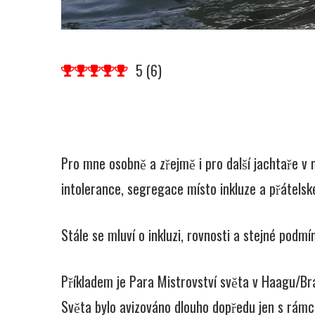
5
(
6
)
Pro mne osobně a zřejmě i pro další jachtaře v na
intolerance, segregace místo inkluze a přátelsk
Stále se mluví o inkluzi, rovnosti a stejné pod
Příkladem je Para Mistrovství světa v Haagu/B
Světa bylo avizováno dlouho dopředu jen s rámc