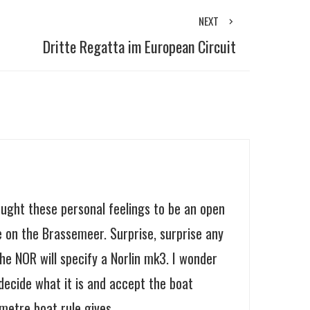
NEXT
Dritte Regatta im European Circuit
ought these personal feelings to be an open
 on the Brassemeer. Surprise, surprise any
he NOR will specify a Norlin mk3. I wonder
 decide what it is and accept the boat
metre boat rule gives.