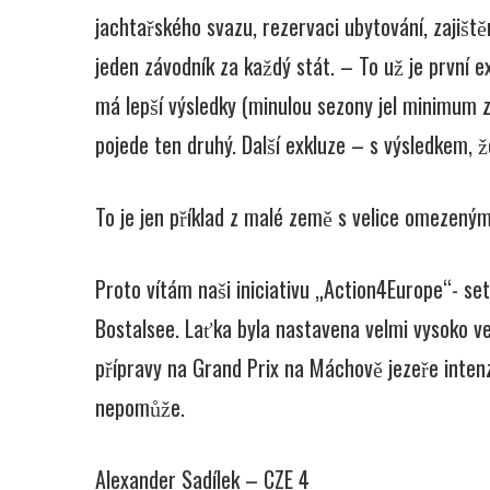
jachtařského svazu, rezervaci ubytování, zajiště
jeden závodník za každý stát. – To už je první e
má lepší výsledky (minulou sezony jel minimum z
pojede ten druhý. Další exkluze – s výsledkem, ž
To je jen příklad z malé země s velice omezen
Proto vítám naši iniciativu „Action4Europe“- se
Bostalsee. Laťka byla nastavena velmi vysoko 
přípravy na Grand Prix na Máchově jezeře intenz
nepomůže.
Alexander Sadílek – CZE 4