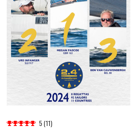
5
(
11
)