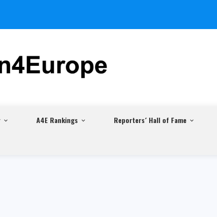
r
A4E Rankings
Reporters´ Hall of Fame