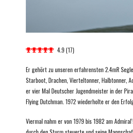
4.9
(
17
)
Er gehört zu unseren erfahrensten 2.4mR Segler
Starboot, Drachen, Vierteltonner, Halbtonner, 
er vier Mal Deutscher Jugendmeister in der Pir
Flying Dutchman. 1972 wiederholte er den Erfolg
Viermal nahm er von 1979 bis 1982 am Admiral’s C
durch den Sturm steuerte und seine Mannschaft