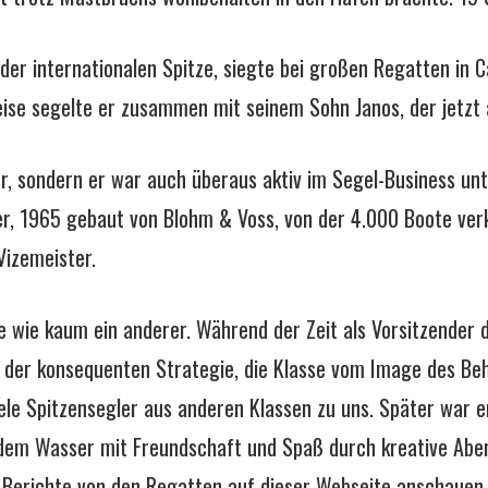
n der internationalen Spitze, siegte bei großen Regatten i
eise segelte er zusammen mit seinem Sohn Janos, der jetzt a
er, sondern er war auch überaus aktiv im Segel-Business un
nger, 1965 gebaut von Blohm & Voss, von der 4.000 Boote v
Vizemeister.
e wie kaum ein anderer. Während der Zeit als Vorsitzender 
it der konsequenten Strategie, die Klasse vom Image des B
iele Spitzensegler aus anderen Klassen zu uns. Später war e
 dem Wasser mit Freundschaft und Spaß durch kreative Abe
e Berichte von den Regatten auf dieser Webseite anschauen.