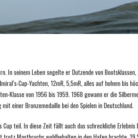
n. In seinem Leben segelte er Dutzende von Bootsklassen, s
Admiral’s-Cup-Yachten, 12mR, 5,5mR, alles auf hohem bis höc
aten-Klasse von 1956 bis 1959. 1968 gewann er die Silberme
 mit einer Bronzemedaille bei den Spielen in Deutschland.
up teil. In diese Zeit fällt auch das schreckliche Erlebnis
 trotz Mastbruchs wohlbehalten in den Hafen brachte. 19 S