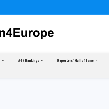
r
A4E Rankings
Reporters´ Hall of Fame